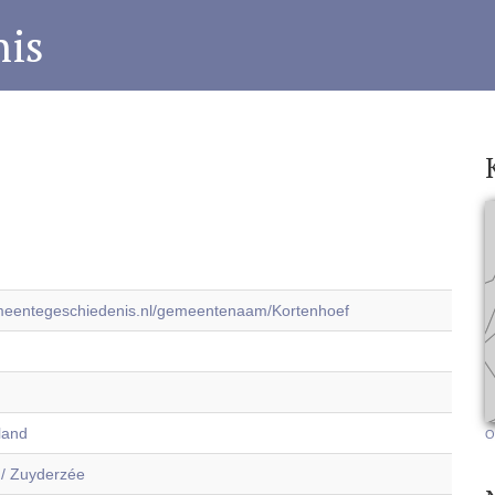
is
emeentegeschiedenis.nl/gemeentenaam/Kortenhoef
land
O
 / Zuyderzée