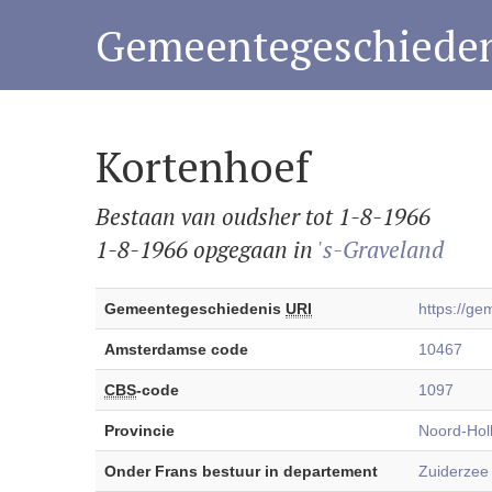
Gemeentegeschieden
Kortenhoef
Bestaan van oudsher tot 1-8-1966
1-8-1966 opgegaan in
's-Graveland
Gemeentegeschiedenis
URI
https://g
Amsterdamse code
10467
CBS
-code
1097
Provincie
Noord-Hol
Onder Frans bestuur in departement
Zuiderzee