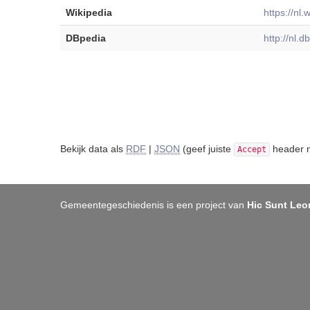
Wikipedia
https://nl.
DBpedia
http://nl.
Bekijk data als
RDF
|
JSON
(geef juiste
header m
Accept
Gemeentegeschiedenis is een project van
Hic Sunt Leo