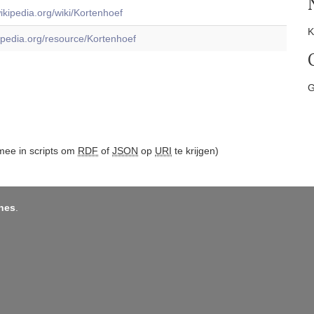
wikipedia.org/wiki/Kortenhoef
K
dbpedia.org/resource/Kortenhoef
G
ee in scripts om
RDF
of
JSON
op
URI
te krijgen)
nes
.