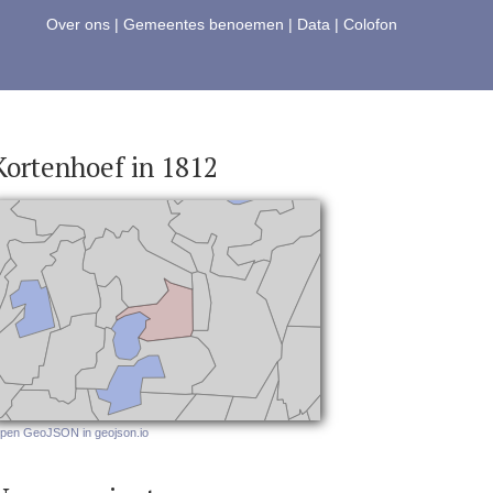
Over ons
|
Gemeentes benoemen
|
Data
|
Colofon
Kortenhoef in 1812
pen GeoJSON in geojson.io