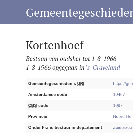
Gemeentegeschieden
Kortenhoef
Bestaan van oudsher tot 1-8-1966
1-8-1966 opgegaan in
's-Graveland
Gemeentegeschiedenis
URI
https://g
Amsterdamse code
10467
CBS
-code
1097
Provincie
Noord-Hol
Onder Frans bestuur in departement
Zuiderzee