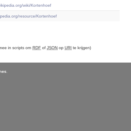
wikipedia.org/wiki/Kortenhoef
dbpedia.org/resource/Kortenhoef
ee in scripts om
RDF
of
JSON
op
URI
te krijgen)
nes
.