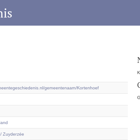
is
K
emeentegeschiedenis.nl/gemeentenaam/Kortenhoef
G
land
 / Zuyderzée