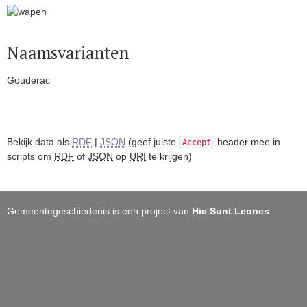
Naamsvarianten
Gouderac
Bekijk data als
RDF
|
JSON
(geef juiste
header mee in
Accept
scripts om
RDF
of
JSON
op
URI
te krijgen)
Gemeentegeschiedenis is een project van
Hic Sunt Leones
.