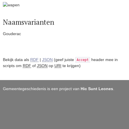
Naamsvarianten
Gouderac
Bekijk data als
RDF
|
JSON
(geef juiste
header mee in
Accept
scripts om
RDF
of
JSON
op
URI
te krijgen)
Gemeentegeschiedenis is een project van
Hic Sunt Leones
.