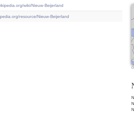
wikipedia.org/wiki/Nieuw-Beijerland
dbpedia.org/resource/Nieuw-Beijerland
O
N
N
N