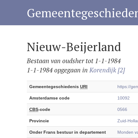
Gemeentegeschieden
Nieuw-Beijerland
Bestaan van oudsher tot 1-1-1984
1-1-1984 opgegaan in
Korendijk [2]
Gemeentegeschiedenis
URI
https://g
Amsterdamse code
10092
CBS
-code
0566
Provincie
Zuid-Holl
Onder Frans bestuur in departement
Monden va