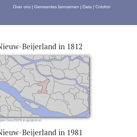
Over ons
|
Gemeentes benoemen
|
Data
|
Colofon
Nieuw-Beijerland in 1812
pen GeoJSON in geojson.io
Nieuw-Beijerland in 1981