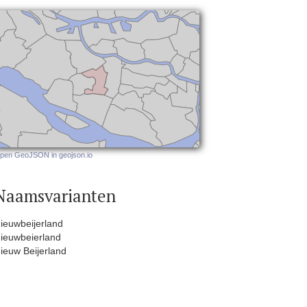
pen GeoJSON in geojson.io
Naamsvarianten
ieuwbeijerland
ieuwbeierland
ieuw Beijerland