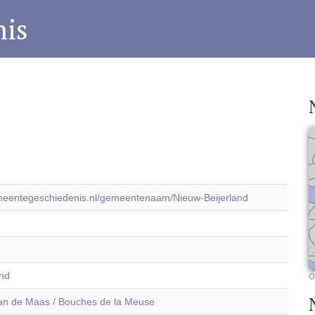
is
emeentegeschiedenis.nl/gemeentenaam/Nieuw-Beijerland
and
O
n de Maas / Bouches de la Meuse