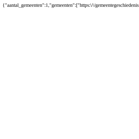
{"aantal_gemeenten":1,"gemeenten":["https:\/\/gemeentegeschiedeni