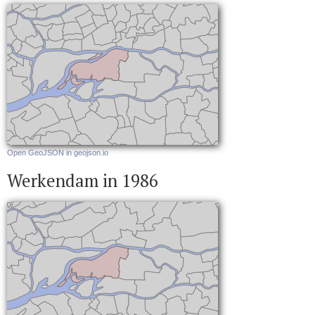
Open GeoJSON in geojson.io
Werkendam in 1986