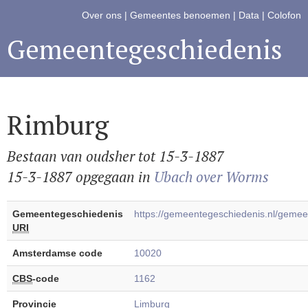
Over ons
|
Gemeentes benoemen
|
Data
|
Colofon
Gemeentegeschiedenis
Rimburg
Bestaan van oudsher tot 15-3-1887
15-3-1887 opgegaan in
Ubach over Worms
Gemeentegeschiedenis
https://gemeentegeschiedenis.nl/gem
URI
Amsterdamse code
10020
CBS
-code
1162
Provincie
Limburg