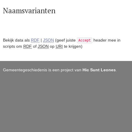
Naamsvarianten
Bekijk data als
RDF
|
JSON
(geef juiste
header mee in
Accept
scripts om
RDF
of
JSON
op
URI
te krijgen)
Gemeentegeschiedenis is een project van
Hic Sunt Leones
.