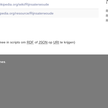
.wikipedia.org/wiki/Rijnsaterwoude
R
dbpedia.org/resource/Rijnsaterwoude
R
R
ee in scripts om
RDF
of
JSON
op
URI
te krijgen)
nes
.