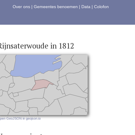
Over ons
|
Gemeentes benoemen
|
Data
|
Colofon
Rijnsaterwoude in 1812
pen GeoJSON in geojson.io