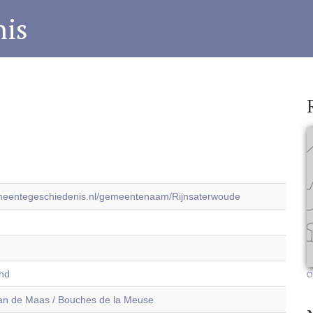
is
emeentegeschiedenis.nl/gemeentenaam/Rijnsaterwoude
and
O
n de Maas / Bouches de la Meuse