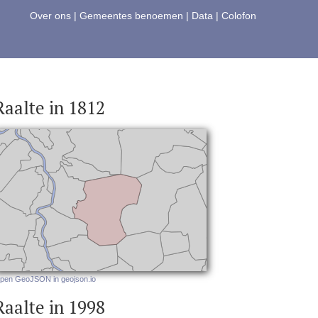
Over ons
|
Gemeentes benoemen
|
Data
|
Colofon
Raalte in 1812
pen GeoJSON in geojson.io
Raalte in 1998