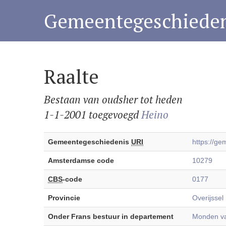
Gemeentegeschieden
Raalte
Bestaan van oudsher tot heden
1-1-2001 toegevoegd
Heino
Gemeentegeschiedenis
URI
https://g
Amsterdamse code
10279
CBS
-code
0177
Provincie
Overijssel
Onder Frans bestuur in departement
Monden van