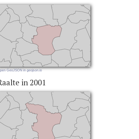
pen GeoJSON in geojson.io
Raalte in 2001