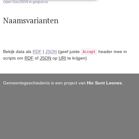
Open GeoJSON in geojson.io
Naamsvarianten
Bekijk data als
RDF
|
JSON
(geef juiste
header mee in
Accept
scripts om
RDF
of
JSON
op
URI
te krijgen)
Gemeentegeschiedenis is een project van
Hic Sunt Leones
.