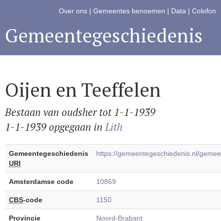
Over ons
|
Gemeentes benoemen
|
Data
|
Colofon
Gemeentegeschiedenis
Oijen en Teeffelen
Bestaan van oudsher tot 1-1-1939
1-1-1939 opgegaan in
Lith
Gemeentegeschiedenis
https://gemeentegeschiedenis.nl/geme
URI
Amsterdamse code
10869
CBS
-code
1150
Provincie
Noord-Brabant