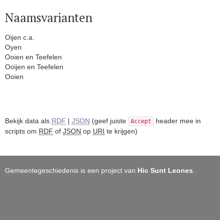
Naamsvarianten
Oijen c.a.
Oyen
Ooien en Teefelen
Ooijen en Teefelen
Ooien
Bekijk data als
RDF
|
JSON
(geef juiste
header mee in
Accept
scripts om
RDF
of
JSON
op
URI
te krijgen)
Gemeentegeschiedenis is een project van
Hic Sunt Leones
.