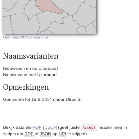
Open GeoJSON in geojson.io
Naamsvarianten
Nieuwveen en de Uiterbuurt
Nieuweveen met Uiterbuurt
Opmerkingen
Gemeente tot 19-9-1814 onder Utrecht.
Bekijk data als
RDF
|
JSON
(geef juiste
header mee in
Accept
scripts om
RDF
of
JSON
op
URI
te krijgen)