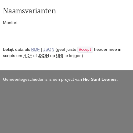
Naamsvarianten
Monfort
Bekijk data als
RDF
|
JSON
(geef juiste
header mee in
Accept
scripts om
RDF
of
JSON
op
URI
te krijgen)
Gemeentegeschiedenis is een project van
Hic Sunt Leones
.