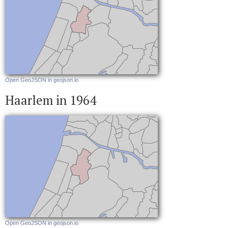
Open GeoJSON in geojson.io
Haarlem in 1964
Open GeoJSON in geojson.io