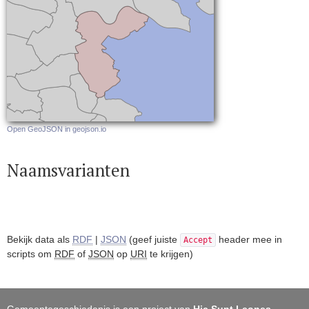
Open GeoJSON in geojson.io
Naamsvarianten
Bekijk data als
RDF
|
JSON
(geef juiste
header mee in
Accept
scripts om
RDF
of
JSON
op
URI
te krijgen)