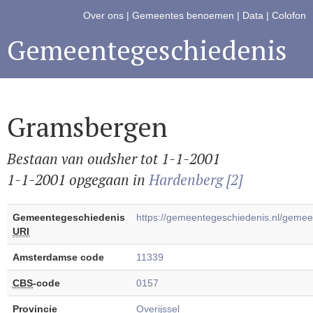
Over ons
|
Gemeentes benoemen
|
Data
|
Colofon
Gemeentegeschiedenis
Gramsbergen
Bestaan van oudsher tot 1-1-2001
1-1-2001 opgegaan in
Hardenberg [2]
Gemeentegeschiedenis
https://gemeentegeschiedenis.nl/gem
URI
Amsterdamse code
11339
CBS
-code
0157
Provincie
Overijssel