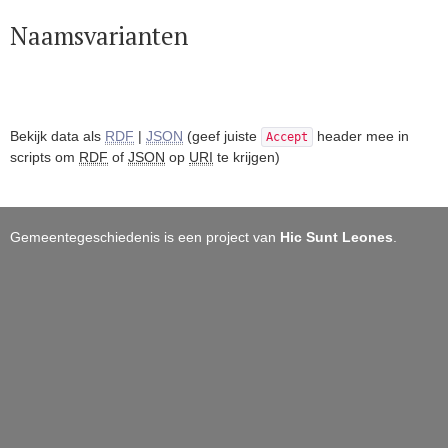
Naamsvarianten
Bekijk data als
RDF
|
JSON
(geef juiste
header mee in
Accept
scripts om
RDF
of
JSON
op
URI
te krijgen)
Gemeentegeschiedenis is een project van
Hic Sunt Leones
.