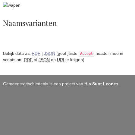
Naamsvarianten
Bekijk data als
RDF
|
JSON
(geef juiste
header mee in
Accept
scripts om
RDF
of
JSON
op
URI
te krijgen)
Gemeentegeschiedenis is een project van
Hic Sunt Leones
.