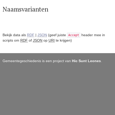
Naamsvarianten
Bekijk data als
RDF
|
JSON
(geef juiste
header mee in
Accept
scripts om
RDF
of
JSON
op
URI
te krijgen)
Gemeentegeschiedenis is een project van
Hic Sunt Leones
.