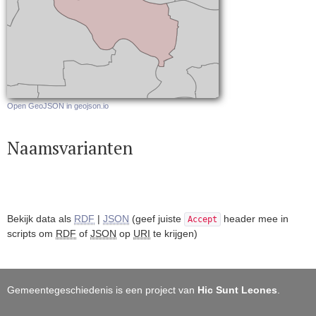
Open GeoJSON in geojson.io
Naamsvarianten
Bekijk data als
RDF
|
JSON
(geef juiste
header mee in
Accept
scripts om
RDF
of
JSON
op
URI
te krijgen)
Gemeentegeschiedenis is een project van
Hic Sunt Leones
.