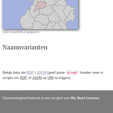
Open GeoJSON in geojson.io
Naamsvarianten
Bekijk data als
RDF
|
JSON
(geef juiste
header mee in
Accept
scripts om
RDF
of
JSON
op
URI
te krijgen)
Gemeentegeschiedenis is een project van
Hic Sunt Leones
.