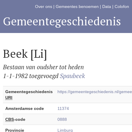
Over ons
|
Gemeentes benoemen
|
Data
|
Colofon
Gemeentegeschiedenis
Beek [Li]
Bestaan van oudsher tot heden
1-1-1982 toegevoegd
Spaubeek
Gemeentegeschiedenis
https://gemeentegeschiedenis.nl/geme
URI
Amsterdamse code
11374
CBS
-code
0888
Provincie
Limburg