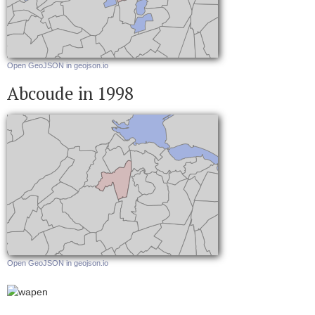
Open GeoJSON in geojson.io
Abcoude in 1998
Open GeoJSON in geojson.io