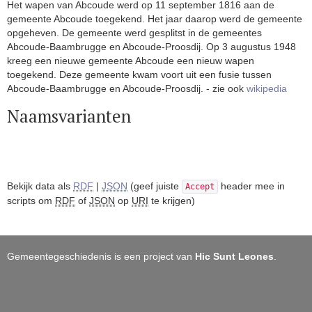
Het wapen van Abcoude werd op 11 september 1816 aan de
gemeente Abcoude toegekend. Het jaar daarop werd de gemeente
opgeheven. De gemeente werd gesplitst in de gemeentes
Abcoude-Baambrugge en Abcoude-Proosdij. Op 3 augustus 1948
kreeg een nieuwe gemeente Abcoude een nieuw wapen
toegekend. Deze gemeente kwam voort uit een fusie tussen
Abcoude-Baambrugge en Abcoude-Proosdij. - zie ook
wikipedia
Naamsvarianten
Bekijk data als
RDF
|
JSON
(geef juiste
header mee in
Accept
scripts om
RDF
of
JSON
op
URI
te krijgen)
Gemeentegeschiedenis is een project van
Hic Sunt Leones
.