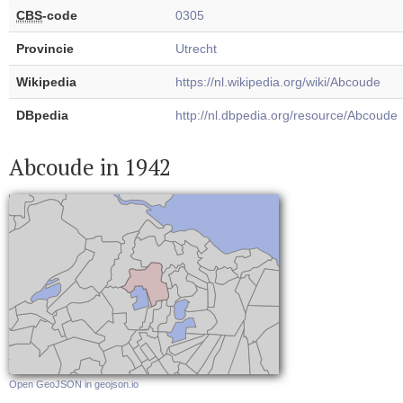
CBS
-code
0305
Provincie
Utrecht
Wikipedia
https://nl.wikipedia.org/wiki/Abcoude
DBpedia
http://nl.dbpedia.org/resource/Abcoude
Abcoude in 1942
Open GeoJSON in geojson.io