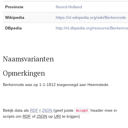
Provincie
Noord-Holland
Wikipedia
https://nl.wikipedia.org/wiki/Berkenrode
DBpedia
http://nl.dbpedia.org/resource/Berkenro
Naamsvarianten
Opmerkingen
Berkenrode was op 1-1-1812 toegevoegd aan Heemstede.
Bekijk data als
RDF
|
JSON
(geef juiste
header mee in
Accept
scripts om
RDF
of
JSON
op
URI
te krijgen)