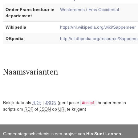
Onder Frans bestuur in
Westereems / Ems Occidental
departement
Wikipedia
https://nl.wikipedia.org/wiki/Sappemeer
DBpedia
http://nl.dbpedia.org/resource/Sappeme
Naamsvarianten
Bekijk data als
RDF
|
JSON
(geef juiste
header mee in
Accept
scripts om
RDF
of
JSON
op
URI
te krijgen)
Gemeentegeschiedenis is een project van
Hic Sunt Leones
.