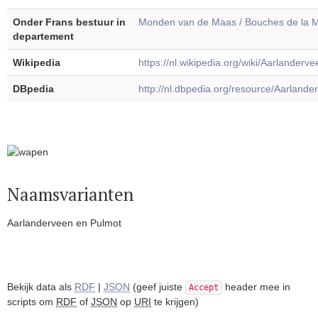
Onder Frans bestuur in
Monden van de Maas / Bouches de la 
departement
Wikipedia
https://nl.wikipedia.org/wiki/Aarlanderve
DBpedia
http://nl.dbpedia.org/resource/Aarlande
Naamsvarianten
Aarlanderveen en Pulmot
Bekijk data als
RDF
|
JSON
(geef juiste
header mee in
Accept
scripts om
RDF
of
JSON
op
URI
te krijgen)