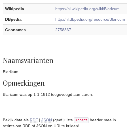
Wikipedia
https://nl.wikipedia.org/wiki/Blaricum
DBpedia
http://nl.dbpedia.org/resource/Blaricum
Geonames
2758867
Naamsvarianten
Blarikum
Opmerkingen
Blaricum was op 1-1-1812 toegevoegd aan Laren.
Bekijk data als
RDF
|
JSON
(geef juiste
header mee in
Accept
scripts om
RDF
of
JSON
op
URI
te krijgen)