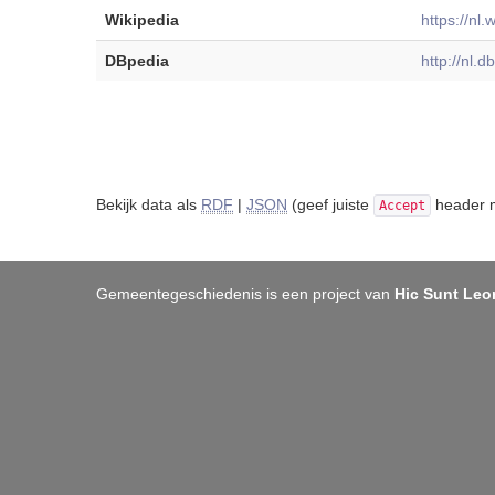
Wikipedia
https://nl.
DBpedia
http://nl.
Bekijk data als
RDF
|
JSON
(geef juiste
header m
Accept
Gemeentegeschiedenis is een project van
Hic Sunt Leo