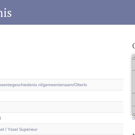
is
emeentegeschiedenis.nl/gemeentenaam/Otterlo
d
O
el / Yssel Supérieur