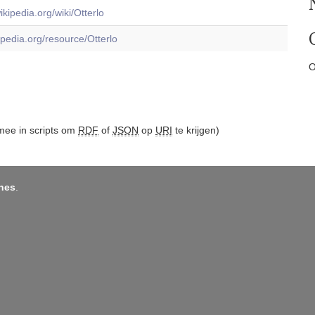
wikipedia.org/wiki/Otterlo
dbpedia.org/resource/Otterlo
O
ee in scripts om
RDF
of
JSON
op
URI
te krijgen)
nes
.