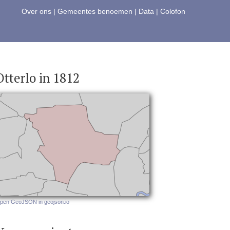
Over ons
|
Gemeentes benoemen
|
Data
|
Colofon
Otterlo in 1812
pen GeoJSON in geojson.io