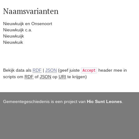
Naamsvarianten
Nieuwkuijk en Onsenoort
Nieuwkuijk c.a.
Nieuwkuijk
Nieuwkuik
Bekijk data als
RDF
|
JSON
(geef juiste
header mee in
Accept
scripts om
RDF
of
JSON
op
URI
te krijgen)
Gemeentegeschiedenis is een project van
Hic Sunt Leones
.