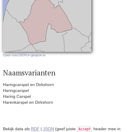
Open GeoJSON in geojson.io
Naamsvarianten
Haringcarspel en Dirkshorn
Haringcarspel
Haring Carspel
Harenkarspel en Dirkshorn
Bekijk data als
RDF
|
JSON
(geef juiste
header mee in
Accept