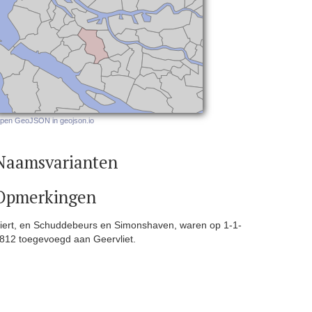
pen GeoJSON in geojson.io
Naamsvarianten
Opmerkingen
iert, en Schuddebeurs en Simonshaven, waren op 1-1-
812 toegevoegd aan Geervliet.