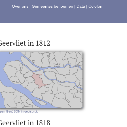
Over ons
|
Gemeentes benoemen
|
Data
|
Colofon
Geervliet in 1812
pen GeoJSON in geojson.io
Geervliet in 1818