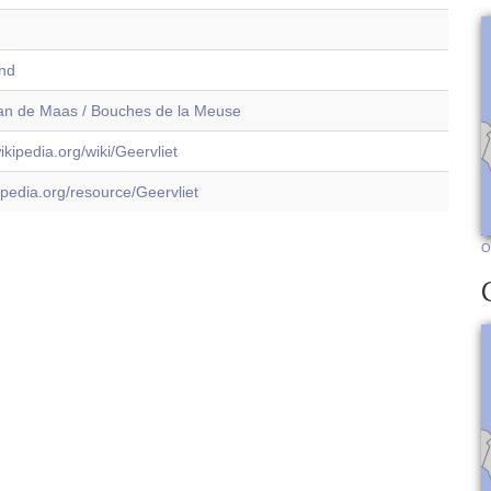
and
n de Maas / Bouches de la Meuse
wikipedia.org/wiki/Geervliet
dbpedia.org/resource/Geervliet
O