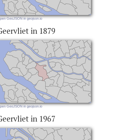
pen GeoJSON in geojson.io
Geervliet in 1879
pen GeoJSON in geojson.io
Geervliet in 1967