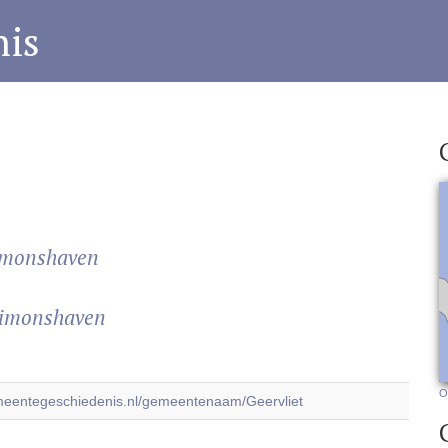
is
imonshaven
Simonshaven
O
emeentegeschiedenis.nl/gemeentenaam/Geervliet