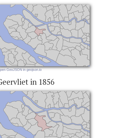
pen GeoJSON in geojson.io
Geervliet in 1856