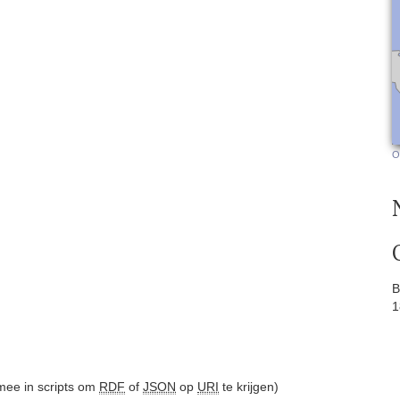
O
B
1
ee in scripts om
RDF
of
JSON
op
URI
te krijgen)