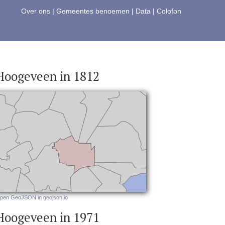
Over ons
|
Gemeentes benoemen
|
Data
|
Colofon
Hoogeveen in 1812
pen GeoJSON in geojson.io
Hoogeveen in 1971