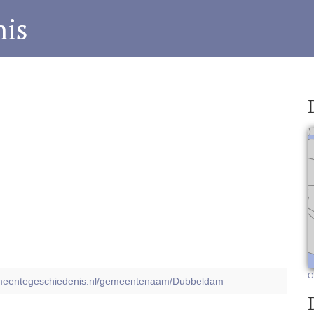
is
O
emeentegeschiedenis.nl/gemeentenaam/Dubbeldam