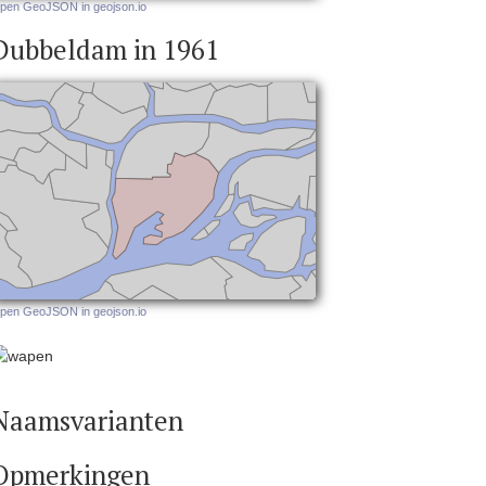
pen GeoJSON in geojson.io
Dubbeldam in 1961
pen GeoJSON in geojson.io
Naamsvarianten
Opmerkingen