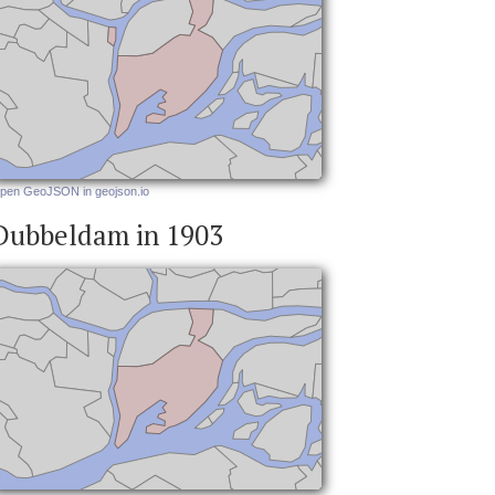
pen GeoJSON in geojson.io
Dubbeldam in 1903