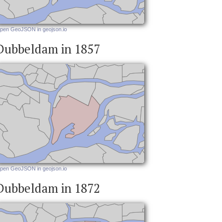
pen GeoJSON in geojson.io
Dubbeldam in 1857
pen GeoJSON in geojson.io
Dubbeldam in 1872