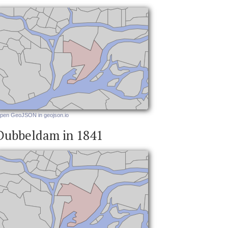
pen GeoJSON in geojson.io
Dubbeldam in 1841