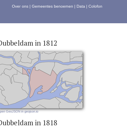
Over ons
|
Gemeentes benoemen
|
Data
|
Colofon
Dubbeldam in 1812
pen GeoJSON in geojson.io
Dubbeldam in 1818