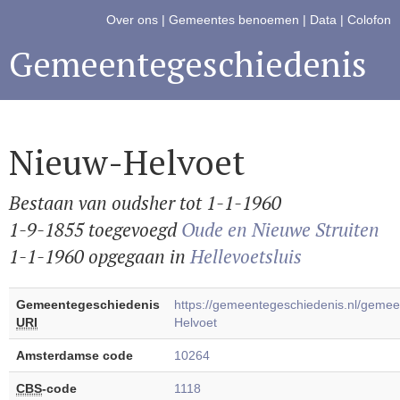
Over ons
|
Gemeentes benoemen
|
Data
|
Colofon
Gemeentegeschiedenis
Nieuw-Helvoet
Bestaan van oudsher tot 1-1-1960
1-9-1855 toegevoegd
Oude en Nieuwe Struiten
1-1-1960 opgegaan in
Hellevoetsluis
Gemeentegeschiedenis
https://gemeentegeschiedenis.nl/geme
URI
Helvoet
Amsterdamse code
10264
CBS
-code
1118