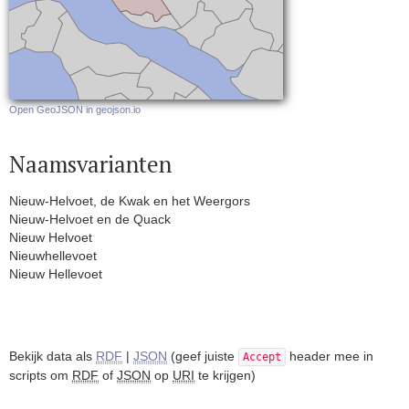
Open GeoJSON in geojson.io
Naamsvarianten
Nieuw-Helvoet, de Kwak en het Weergors
Nieuw-Helvoet en de Quack
Nieuw Helvoet
Nieuwhellevoet
Nieuw Hellevoet
Bekijk data als
RDF
|
JSON
(geef juiste
header mee in
Accept
scripts om
RDF
of
JSON
op
URI
te krijgen)